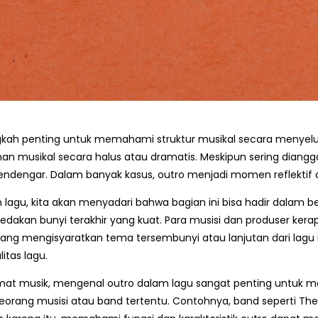
gkah penting untuk memahami struktur musikal secara menyel
nan musikal secara halus atau dramatis. Meskipun sering diang
dengar. Dalam banyak kasus, outro menjadi momen reflektif a
 lagu, kita akan menyadari bahwa bagian ini bisa hadir dalam 
ga ledakan bunyi terakhir yang kuat. Para musisi dan produser 
g mengisyaratkan tema tersembunyi atau lanjutan dari lagu itu
itas lagu.
at musik, mengenal outro dalam lagu sangat penting untuk me
orang musisi atau band tertentu. Contohnya, band seperti The 