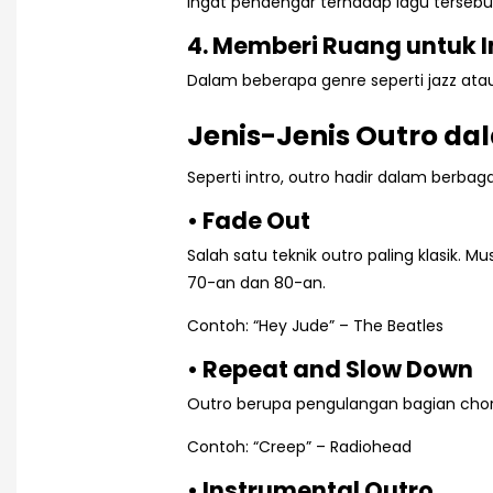
ingat pendengar terhadap lagu tersebu
4. Memberi Ruang untuk 
Dalam beberapa genre seperti jazz atau 
Jenis-Jenis Outro da
Seperti intro, outro hadir dalam berba
• Fade Out
Salah satu teknik outro paling klasik.
70-an dan 80-an.
Contoh: “Hey Jude” – The Beatles
• Repeat and Slow Down
Outro berupa pengulangan bagian choru
Contoh: “Creep” – Radiohead
• Instrumental Outro