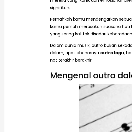
mereka yang ikonik dan emosional. Ol
signifikan.
Pernahkah kamu mendengarkan sebuah la
kamu pernah merasakan suasana hati b
yang sering kali tak disadari keberada
Dalam dunia musik, outro bukan sekadar 
dalam, apa sebenarnya
outro lagu
, b
not terakhir berakhir.
Mengenal outro da