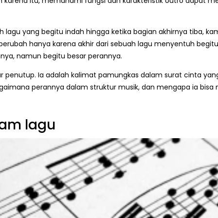
eh karena itu, memahami fungsi dan karakteristik outro dapa
gu yang begitu indah hingga ketika bagian akhirnya tiba, kamu
erubah hanya karena akhir dari sebuah lagu menyentuh begitu 
annya, namun begitu besar perannya.
penutup. Ia adalah kalimat pamungkas dalam surat cinta yang ingi
agaimana perannya dalam struktur musik, dan mengapa ia bisa
lam lagu