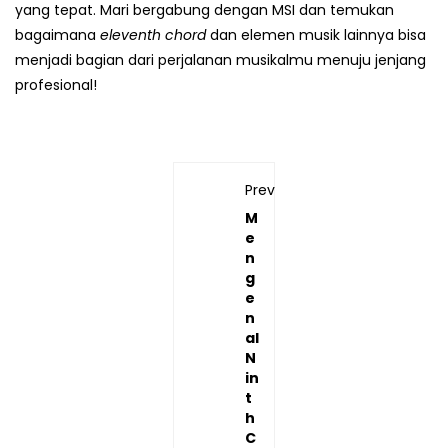
yang tepat. Mari bergabung dengan MSI dan temukan
bagaimana
eleventh chord
dan elemen musik lainnya bisa
menjadi bagian dari perjalanan musikalmu menuju jenjang
profesional!
Previous
M
e
n
g
e
n
al
N
in
t
h
C