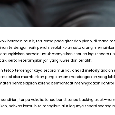
ik bermain musik, terutama pada gitar dan piano, di mana m
an terdengar lebih penuh, seolah-olah satu orang memainkan du
ungkinkan pemain untuk menyajikan sebuah lagu secara utuh tanp
 serta keterampilan jari yang luwes dan terlatih.
un tetap terdengar kaya secara musikal,
chord melody
adalah 
n, musisi bisa memberikan pengalaman mendengarkan yang leb
 materi pembelajaran karena bermanfaat meningkatkan kontrol
endirian, tanpa vokalis, tanpa band, tanpa backing track—na
gkap, bahkan kamu bisa mengikuti alur lagunya seperti sedang 