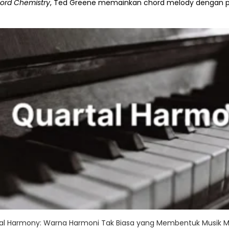
ord Chemistry
, Ted Greene memainkan chord melody dengan p
l Harmony: Warna Harmoni Tak Biasa yang Membentuk Musik 