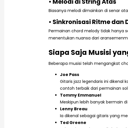
• Melodi di String Atas
Biasanya melodi dimainkan di senar ata
• Sinkronisasi Ritme dan
Permainan chord melody tidak hanya s
menentukan nuansa dari aransemenm
Siapa Saja Musisi ya
Beberapa musisi telah mengangkat chor
Joe Pass
Gitaris jazz legendaris ini dike
contoh terbaik dari permainan so
Tommy Emmanuel
Meskipun lebih banyak bermain di
Lenny Breau
Ia dikenal sebagai gitaris yang
Ted Greene