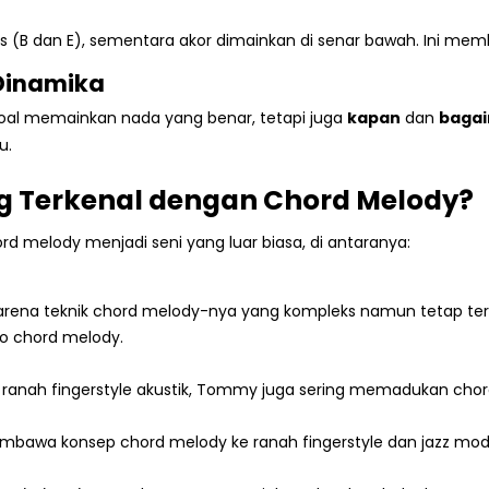
s (B dan E), sementara akor dimainkan di senar bawah. Ini mem
 Dinamika
oal memainkan nada yang benar, tetapi juga
kapan
dan
baga
u.
ng Terkenal dengan Chord Melody?
d melody menjadi seni yang luar biasa, di antaranya:
nal karena teknik chord melody-nya yang kompleks namun tetap t
lo chord melody.
 ranah fingerstyle akustik, Tommy juga sering memadukan chord
 membawa konsep chord melody ke ranah fingerstyle dan jazz m