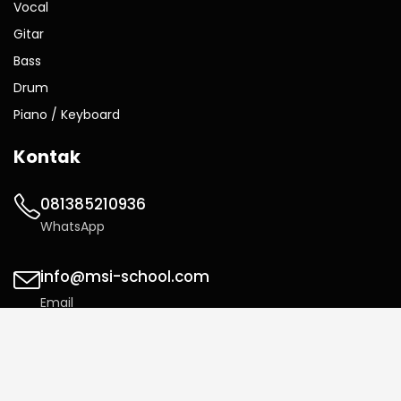
Vocal
Gitar
Bass
Drum
Piano / Keyboard
Kontak
081385210936
WhatsApp
info@msi-school.com
Email
Jl. Sultan Iskandar Muda No.15B, Pondok
Indah, Kebayoran Lama, Jakarta Selatan
12240