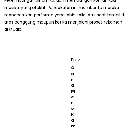
keseimbangan dinamika, dan membangun komunikasi
musikal yang efektif. Pendekatan ini membantu mereka
menghasilkan performa yang lebih solid, baik saat tampil di
atas panggung maupun ketika menjalani proses rekaman
di studio.
Previous
C
a
r
a
M
e
r
e
k
a
m