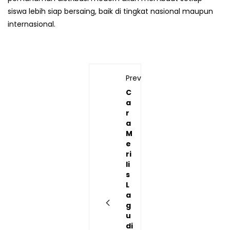
siswa lebih siap bersaing, baik di tingkat nasional maupun
internasional.
Previous
C
a
r
a
M
e
ri
li
s
L
a
g
u
di