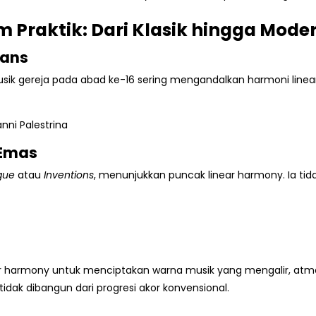
 Praktik: Dari Klasik hingga Mode
sans
ik gereja pada abad ke-16 sering mengandalkan harmoni linear.
nni Palestrina
 Emas
gue
atau
Inventions
, menunjukkan puncak linear harmony. Ia tid
 harmony untuk menciptakan warna musik yang mengalir, atmos
idak dibangun dari progresi akor konvensional.