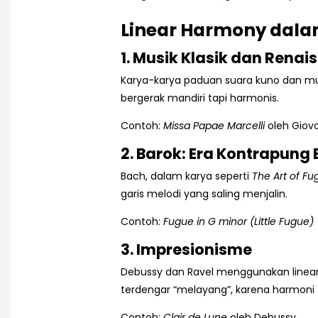
Linear Harmony dalam
1. Musik Klasik dan Renai
Karya-karya paduan suara kuno dan mus
bergerak mandiri tapi harmonis.
Contoh:
Missa Papae Marcelli
oleh Giova
2. Barok: Era Kontrapung
Bach, dalam karya seperti
The Art of Fu
garis melodi yang saling menjalin.
Contoh:
Fugue in G minor (Little Fugue)
3. Impresionisme
Debussy dan Ravel menggunakan linear
terdengar “melayang”, karena harmoni t
Contoh:
Clair de Lune
oleh Debussy