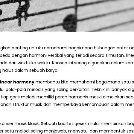
ngkah penting untuk memahami bagaimana hubungan antar nad
da dengan harmoni vertikal yang terjadi secara simultan, linea
ada dari waktu ke waktu. Konsep ini sering digunakan dalam ko
 halus dalam sebuah karya.
linear harmony
membantu kita memahami bagaimana satu su
ui pola-pola melodis yang saling berkaitan. Teknik ini banyak d
tiap garis melodi memiliki peran harmonis meski dimainkan s
ahan struktur musik dan memperkaya kemampuan dalam mencip
nser musik klasik. Sebuah kuartet gesek mulai memainkan bag
per satu melodi saling menjawab, menyatu, dan membentuk sesu