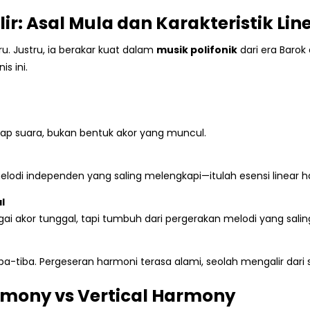
r: Asal Mula dan Karakteristik Li
u. Justru, ia berakar kuat dalam
musik polifonik
dari era Barok
is ini.
iap suara, bukan bentuk akor yang muncul.
melodi independen yang saling melengkapi—itulah esensi linear 
l
ai akor tunggal, tapi tumbuh dari pergerakan melodi yang salin
a-tiba. Pergeseran harmoni terasa alami, seolah mengalir dari s
rmony vs Vertical Harmony