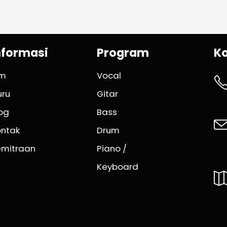
nformasi
Program
K
im
Vocal
uru
Gitar
og
Bass
ontak
Drum
emitraan
Piano /
Keyboard