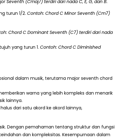
r Seventh (Cmaj7) terdiri dari nada C, E, G, dan B.
g turun 1/2.
Contoh: Chord C Minor Seventh (Cm7)
oh: Chord C Dominant Seventh (C7) terdiri dari nada
juh yang turun 1.
Contoh: Chord C Diminished
sional dalam musik, terutama major seventh chord
emberikan warna yang lebih kompleks dan menarik
k lainnya.
lus dari satu akord ke akord lainnya,
ik. Dengan pemahaman tentang struktur dan fungsi
 keindahan dan kompleksitas. Kesempurnaan dalam