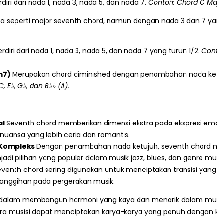
rdiri dari nada 1, nada 3, nada 5, dan nada 7.
Contoh: Chord C Majo
 seperti major seventh chord, namun dengan nada 3 dan 7 yan
erdiri dari nada 1, nada 3, nada 5, dan nada 7 yang turun 1/2.
Cont
m7)
Merupakan chord diminished dengan penambahan nada ketu
, E♭, G♭, dan B♭♭ (A).
al
Seventh chord memberikan dimensi ekstra pada ekspresi emo
nuansa yang lebih ceria dan romantis.
 Kompleks
Dengan penambahan nada ketujuh, seventh chord m
 pilihan yang populer dalam musik jazz, blues, dan genre musi
enth chord sering digunakan untuk menciptakan transisi yang ha
nggihan pada pergerakan musik.
 dalam membangun harmoni yang kaya dan menarik dalam mus
ara musisi dapat menciptakan karya-karya yang penuh dengan