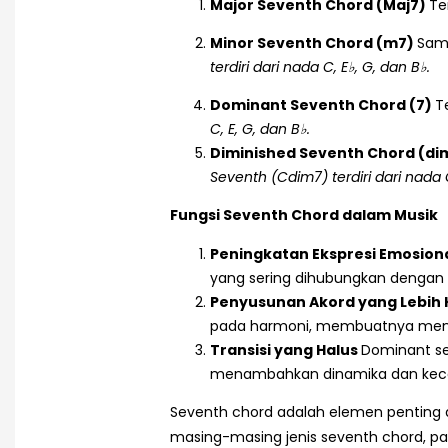
Major Seventh Chord (Maj7)
Te
Minor Seventh Chord (m7)
Sama
terdiri dari nada C, E♭, G, dan B♭.
Dominant Seventh Chord (7)
T
C, E, G, dan B♭.
Diminished Seventh Chord (di
Seventh (Cdim7) terdiri dari nada C
Fungsi Seventh Chord dalam Musik
Peningkatan Ekspresi Emosion
yang sering dihubungkan dengan 
Penyusunan Akord yang Lebih
pada harmoni, membuatnya menjadi
Transisi yang Halus
Dominant sev
menambahkan dinamika dan keca
Seventh chord adalah elemen penting
masing-masing jenis seventh chord, p