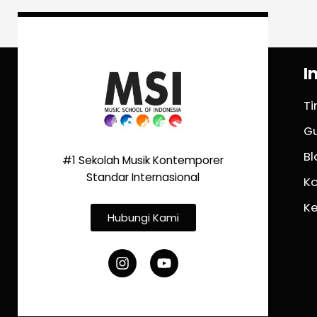
I
T
G
Bl
#1 Sekolah Musik Kontemporer
Standar Internasional
K
K
Hubungi Kami