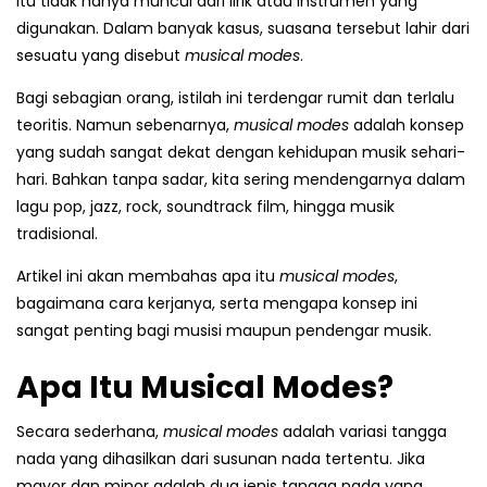
itu tidak hanya muncul dari lirik atau instrumen yang
digunakan. Dalam banyak kasus, suasana tersebut lahir dari
sesuatu yang disebut
musical modes
.
Bagi sebagian orang, istilah ini terdengar rumit dan terlalu
teoritis. Namun sebenarnya,
musical modes
adalah konsep
yang sudah sangat dekat dengan kehidupan musik sehari-
hari. Bahkan tanpa sadar, kita sering mendengarnya dalam
lagu pop, jazz, rock, soundtrack film, hingga musik
tradisional.
Artikel ini akan membahas apa itu
musical modes
,
bagaimana cara kerjanya, serta mengapa konsep ini
sangat penting bagi musisi maupun pendengar musik.
Apa Itu Musical Modes?
Secara sederhana,
musical modes
adalah variasi tangga
nada yang dihasilkan dari susunan nada tertentu. Jika
mayor dan minor adalah dua jenis tangga nada yang