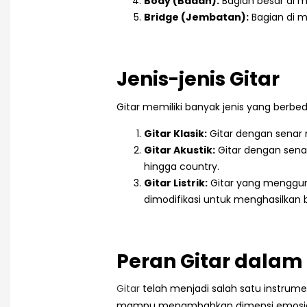
Body (Badan):
Bagian besar di m
Bridge (Jembatan):
Bagian di m
Jenis-jenis Gitar
Gitar memiliki banyak jenis yang berb
Gitar Klasik:
Gitar dengan senar 
Gitar Akustik:
Gitar dengan senar
hingga country.
Gitar Listrik:
Gitar yang mengguna
dimodifikasi untuk menghasilkan 
Peran Gitar dalam
Gitar
telah menjadi salah satu instrumen
mampu menambahkan dimensi emosional 