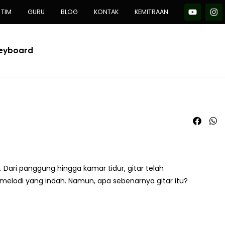
TIM
GURU
BLOG
KONTAK
KEMITRAAN
Keyboard
 Dari panggung hingga kamar tidur, gitar telah
elodi yang indah. Namun, apa sebenarnya gitar itu?