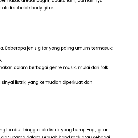
, termasuk dreadnought, auditorium, dan lainnya.
ak di sebelah body gitar.
a. Beberapa jenis gitar yang paling umum termasuk:
.
nakan dalam berbagai genre musik, mulai dari folk
nyal listrik, yang kemudian diperkuat dan
 lembut hingga solo listrik yang berapi-api, gitar
i alat utama dalam sebuah band rock atau sebagai