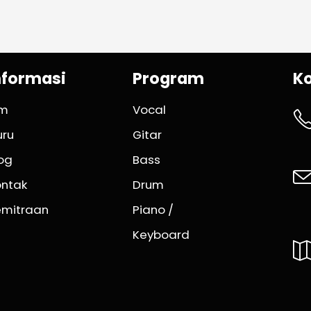
nformasi
Program
K
im
Vocal
uru
Gitar
og
Bass
ontak
Drum
emitraan
Piano /
Keyboard