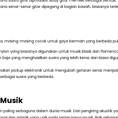
ana suara gitar diproduksi. Body gitar memiliki berbagai bentuk
ana senar-senar gitar dipegang di bagian bawah, biasanya terlet
eda, masing-masing cocok untuk gaya bermain yang berbeda pul
nylon yang biasanya digunakan untuk musik klasik dan flamenco
 baja yang menghasilkan suara yang lebih keras dan biasa digu
kan pickup elektronik untuk mengubah getaran senar menjadi si
berbagai suara yang berbeda.
 Musik
 paling serbaguna dalam dunia musik. Dari pengiring akustik yang
dan artistik yang unik pada setiap karya musik. Baik sebaga