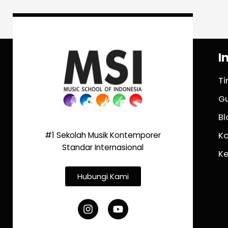
I
T
G
Bl
K
#1 Sekolah Musik Kontemporer
Standar Internasional
K
Hubungi Kami