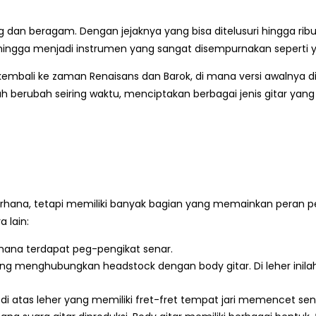
g dan beragam. Dengan jejaknya yang bisa ditelusuri hingga ribu
 hingga menjadi instrumen yang sangat disempurnakan seperti yan
 kembali ke zaman Renaisans dan Barok, di mana versi awalnya dik
 berubah seiring waktu, menciptakan berbagai jenis gitar yang ber
derhana, tetapi memiliki banyak bagian yang memainkan peran 
 lain:
 mana terdapat peg-pengikat senar.
ng menghubungkan headstock dengan body gitar. Di leher inila
di atas leher yang memiliki fret-fret tempat jari memencet s