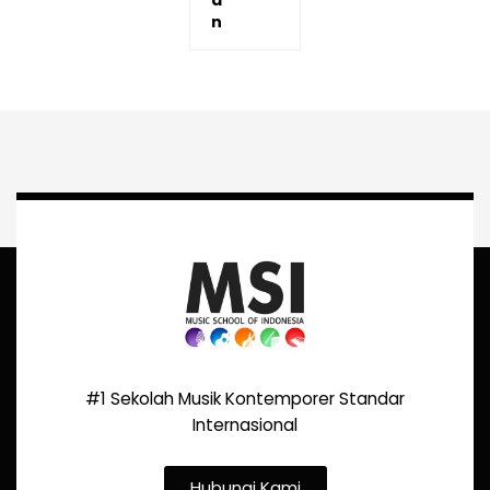
a
n
#1 Sekolah Musik Kontemporer Standar
Internasional
Hubungi Kami