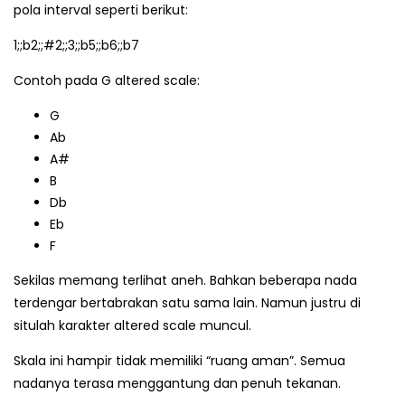
pola interval seperti berikut:
1;;b2;;#2;;3;;b5;;b6;;b7
Contoh pada G altered scale:
G
Ab
A#
B
Db
Eb
F
Sekilas memang terlihat aneh. Bahkan beberapa nada
terdengar bertabrakan satu sama lain. Namun justru di
situlah karakter altered scale muncul.
Skala ini hampir tidak memiliki “ruang aman”. Semua
nadanya terasa menggantung dan penuh tekanan.