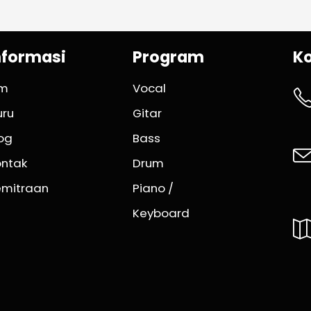
nformasi
Program
K
im
Vocal
uru
Gitar
og
Bass
ontak
Drum
emitraan
Piano /
Keyboard