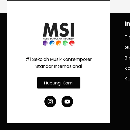
I
T
G
Bl
#1 Sekolah Musik Kontemporer
Standar Internasional
K
K
Hubungi Kami