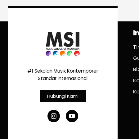
I
T
G
Bl
#1 Sekolah Musik Kontemporer
Standar Internasional
K
K
Hubungi Kami