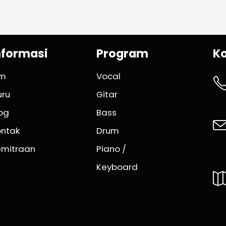
nformasi
Program
K
im
Vocal
uru
Gitar
og
Bass
ontak
Drum
emitraan
Piano /
Keyboard