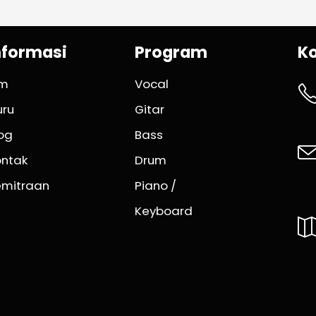
nformasi
Program
K
im
Vocal
uru
Gitar
og
Bass
ontak
Drum
emitraan
Piano /
Keyboard