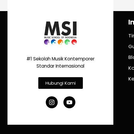
I
T
G
Bl
#1 Sekolah Musik Kontemporer
Standar Internasional
K
K
Hubungi Kami