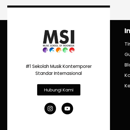
I
T
G
Bl
#1 Sekolah Musik Kontemporer
Standar Internasional
K
K
Hubungi Kami