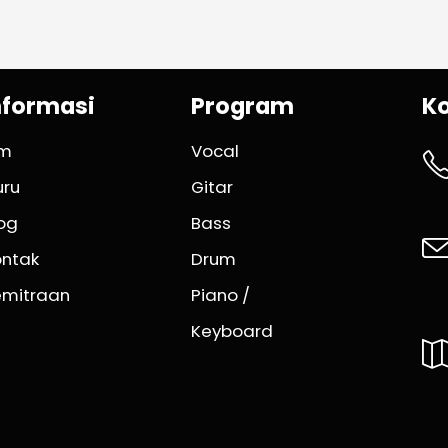
nformasi
Program
K
im
Vocal
uru
Gitar
og
Bass
ontak
Drum
emitraan
Piano /
Keyboard