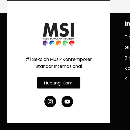
I
T
G
Bl
#1 Sekolah Musik Kontemporer
Standar Internasional
K
K
Hubungi Kami