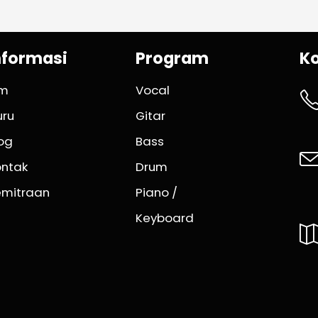
nformasi
Program
K
im
Vocal
uru
Gitar
og
Bass
ontak
Drum
emitraan
Piano /
Keyboard