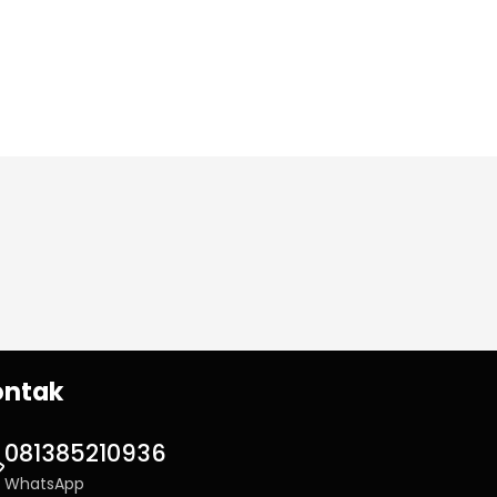
ontak
081385210936
WhatsApp