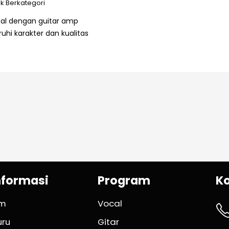
ak Berkategori
kenal dengan guitar amp
i karakter dan kualitas
nformasi
Program
K
im
Vocal
uru
Gitar