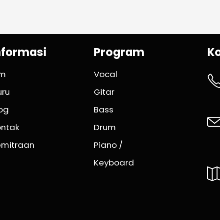
nformasi
Program
K
im
Vocal
uru
Gitar
og
Bass
ontak
Drum
emitraan
Piano /
Keyboard