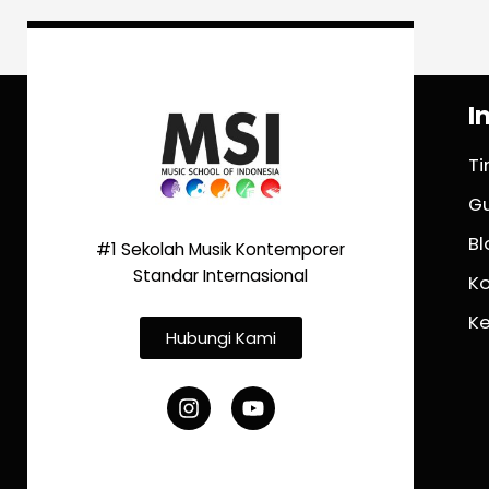
I
T
G
Bl
#1 Sekolah Musik Kontemporer
Standar Internasional
K
K
Hubungi Kami