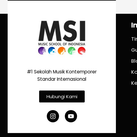
I
T
G
Bl
K
#1 Sekolah Musik Kontemporer
Standar Internasional
K
Hubungi Kami