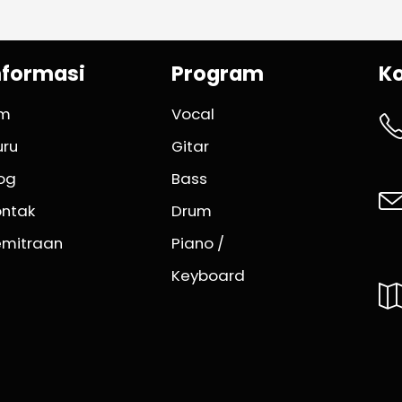
nformasi
Program
K
im
Vocal
uru
Gitar
og
Bass
ontak
Drum
emitraan
Piano /
Keyboard