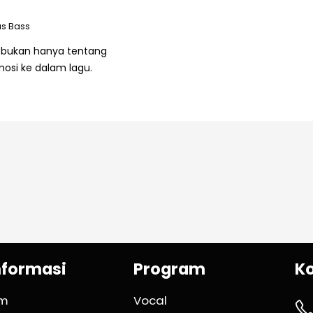
as Bass
 bukan hanya tentang
si ke dalam lagu.
nformasi
Program
K
im
Vocal