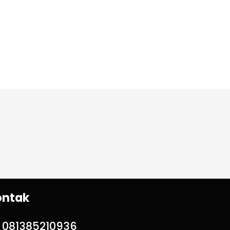
ontak
081385210936