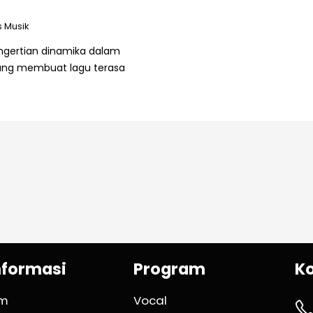
s Musik
gertian dinamika dalam
yang membuat lagu terasa
nformasi
Program
K
im
Vocal