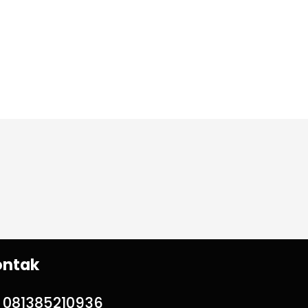
ontak
081385210936