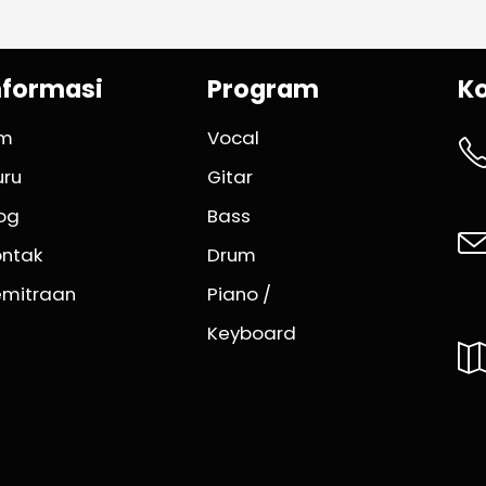
nformasi
Program
K
im
Vocal
uru
Gitar
og
Bass
ontak
Drum
emitraan
Piano /
Keyboard