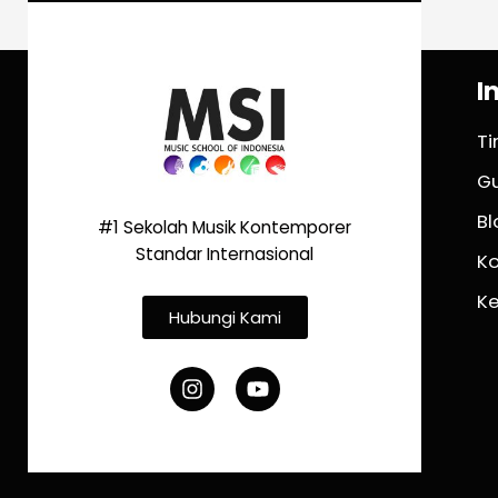
I
T
G
Bl
#1 Sekolah Musik Kontemporer
Standar Internasional
K
K
Hubungi Kami