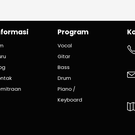
nformasi
Program
K
im
Vocal
uru
Gitar
og
Bass
ontak
Drum
emitraan
Piano /
Keyboard