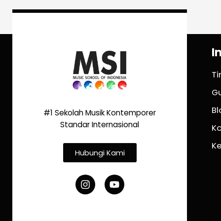
I
T
G
Bl
#1 Sekolah Musik Kontemporer
Standar Internasional
K
K
Hubungi Kami